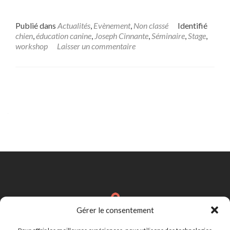
Publié dans
Actualités
,
Evènement
,
Non classé
Identifié
chien
,
éducation canine
,
Joseph Cinnante
,
Séminaire
,
Stage
,
workshop
Laisser un commentaire
Navigation
des
articles
Gérer le consentement
Brignais
Région Lyonnaise