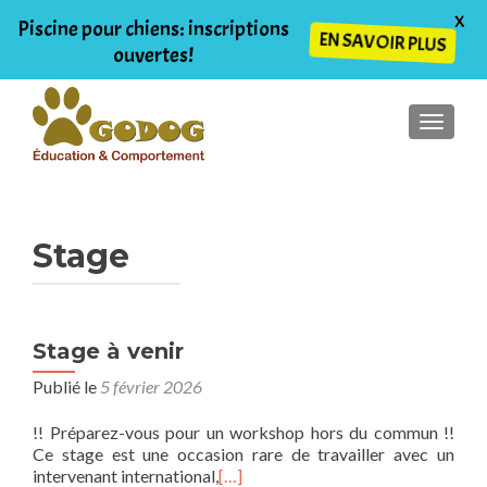
X
Piscine pour chiens: inscriptions
EN SAVOIR PLUS
ouvertes!
AFFIC
Stage
Stage à venir
Publié le
5 février 2026
!! Préparez-vous pour un workshop hors du commun !!
Ce stage est une occasion rare de travailler avec un
intervenant international,
[…]