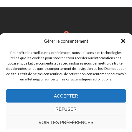
Gérer le consentement
Brignais
Région Lyonnaise
Pour offrir les meilleures expériences, nous utilisons des technologies
telles que les cookies pour stocker et/ou accéder aux informations des
appareils. Le fait de consentir à ces technologies nous permettra de traiter
des données telles que le comportement de navigation ou les ID uniques sur
cynthia.lebastard@gmail.com
ce site. Le fait de ne pas consentir ou de retirer son consentement peut avoir
un effet négatif sur certaines caractéristiques et fonctions.
ACCEPTER
07.81.50.19.28
REFUSER
VOIR LES PRÉFÉRENCES