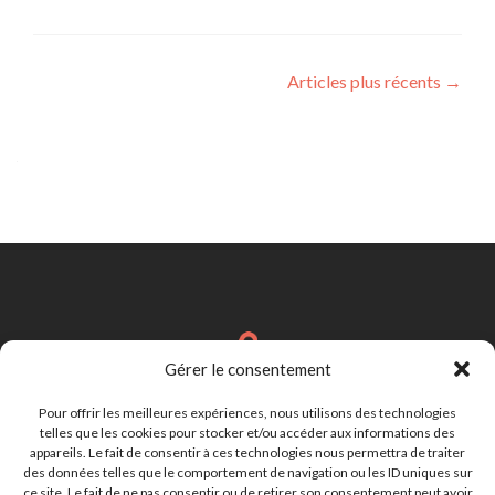
Navigation
Articles plus récents
→
des
articles
Gérer le consentement
Brignais
Région Lyonnaise
Pour offrir les meilleures expériences, nous utilisons des technologies
telles que les cookies pour stocker et/ou accéder aux informations des
appareils. Le fait de consentir à ces technologies nous permettra de traiter
des données telles que le comportement de navigation ou les ID uniques sur
cynthia.lebastard@gmail.com
ce site. Le fait de ne pas consentir ou de retirer son consentement peut avoir