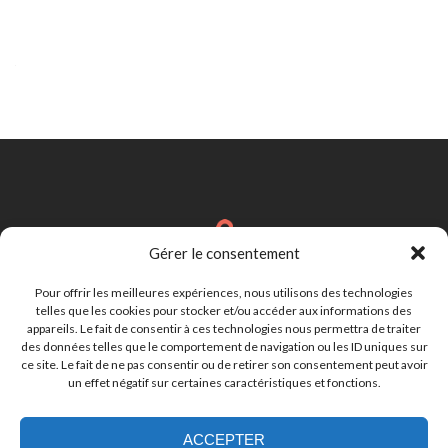
Navigation
des
articles
Gérer le consentement
Brignais
Région Lyonnaise
Pour offrir les meilleures expériences, nous utilisons des technologies
telles que les cookies pour stocker et/ou accéder aux informations des
appareils. Le fait de consentir à ces technologies nous permettra de traiter
des données telles que le comportement de navigation ou les ID uniques sur
cynthia.lebastard@gmail.com
ce site. Le fait de ne pas consentir ou de retirer son consentement peut avoir
un effet négatif sur certaines caractéristiques et fonctions.
ACCEPTER