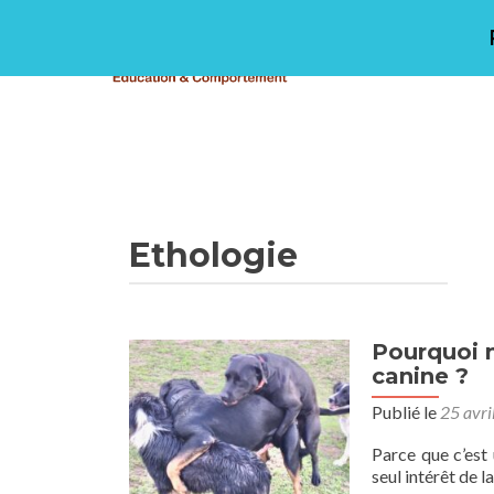
Aller
au
Accueil
Pré
contenu
principal
Ethologie
Pourquoi n
canine ?
Publié le
25 avri
Parce que c’est
seul intérêt de l