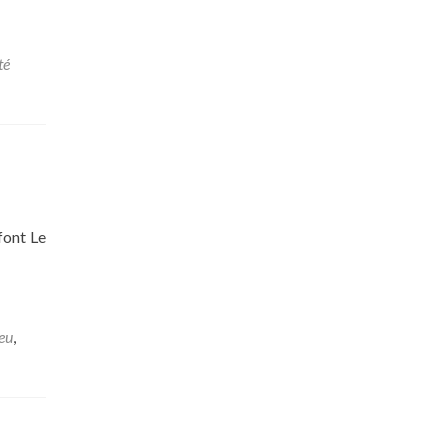
té
font Le
jeu
,