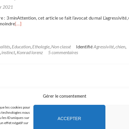
er 2021
 : 3 minAttention, cet article se fait l’avocat du mal L’agressivité,
 moindre
[…]
alités
,
Education
,
Ethologie
,
Non classé
Identifié
Agressivité
,
chien
,
,
instinct
,
Konrad lorenz
5 commentaires
Gérer le consentement
que les cookies pour
es technologies nous
 les ID uniques sur
ACCEPTER
un effet négatif sur