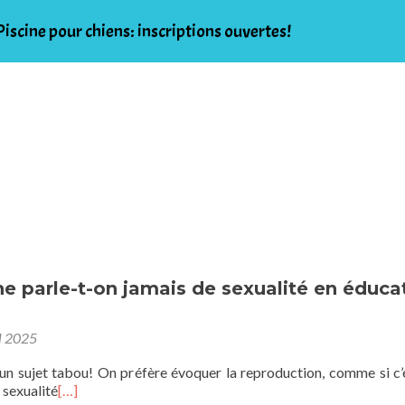
Piscine pour chiens: inscriptions ouvertes!
sentation
Services
La Garderie du Jeudi
Piscine
Tarifs
e parle-t-on jamais de sexualité en éduca
l 2025
 un sujet tabou! On préfère évoquer la reproduction, comme si c’é
a sexualité
[…]