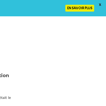
X
EN SAVOIR PLUS
Blog
Contact
Politique de confidentialité
tion
tait le