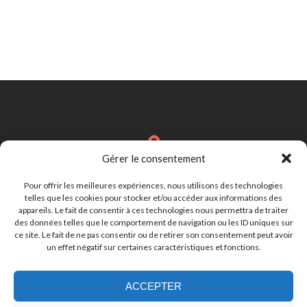
des
articles
Gérer le consentement
Brignais
Région Lyonnaise
Pour offrir les meilleures expériences, nous utilisons des technologies
telles que les cookies pour stocker et/ou accéder aux informations des
appareils. Le fait de consentir à ces technologies nous permettra de traiter
des données telles que le comportement de navigation ou les ID uniques sur
cynthia.lebastard@gmail.com
ce site. Le fait de ne pas consentir ou de retirer son consentement peut avoir
un effet négatif sur certaines caractéristiques et fonctions.
ACCEPTER
07.81.50.19.28