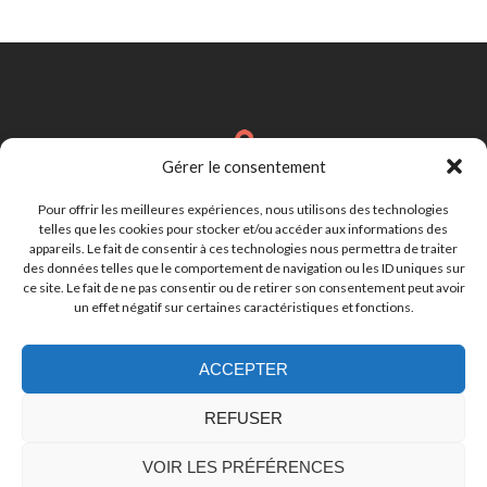
Gérer le consentement
Brignais
Région Lyonnaise
Pour offrir les meilleures expériences, nous utilisons des technologies
telles que les cookies pour stocker et/ou accéder aux informations des
appareils. Le fait de consentir à ces technologies nous permettra de traiter
des données telles que le comportement de navigation ou les ID uniques sur
cynthia.lebastard@gmail.com
ce site. Le fait de ne pas consentir ou de retirer son consentement peut avoir
un effet négatif sur certaines caractéristiques et fonctions.
ACCEPTER
07.81.50.19.28
REFUSER
VOIR LES PRÉFÉRENCES