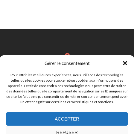
des
articles
Gérer le consentement
Brignais
Région Lyonnaise
Pour offrir les meilleures expériences, nous utilisons des technologies
telles que les cookies pour stocker et/ou accéder aux informations des
appareils. Le fait de consentir à ces technologies nous permettra de traiter
des données telles que le comportement de navigation ou les ID uniques sur
cynthia.lebastard@gmail.com
ce site. Le fait de ne pas consentir ou de retirer son consentement peut avoir
un effet négatif sur certaines caractéristiques et fonctions.
ACCEPTER
07.81.50.19.28
REFUSER