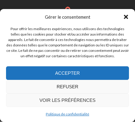
Gérer le consentement
Brignais
Région Lyonnaise
Pour offrir les meilleures expériences, nous utilisons des technologies
telles que les cookies pour stocker et/ou accéder aux informations des
appareils. Le fait de consentir à ces technologies nous permettra de traiter
des données telles que le comportement de navigation ou les ID uniques sur
cynthia.lebastard@gmail.com
ce site. Le fait de ne pas consentir ou de retirer son consentement peut avoir
un effet négatif sur certaines caractéristiques et fonctions.
ACCEPTER
07.81.50.19.28
REFUSER
VOIR LES PRÉFÉRENCES
Politique de confidentialité
© GoDog 2025
Mentions légales
Partenaires