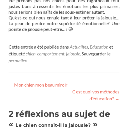
Ne prenons pas nos chiens pour des bigorneaux tout
justes bons à ressentir les émotions les plus primaires,
nous serions bien naïfs de les sous-estimer autant.
Qu’est-ce qui nous ennuie tant à leur prêter la jalousie…
La peur de perdre notre supériorité émotionnelle? Une
pointe de jalousie peut-être…? 😜
Cette entrée a été publiée dans
Actualités
,
Education
et
étiqueté
chien
,
comportement
,
jalousie
. Sauvegarder le
permalien
.
Navigation
←
Mon chien mon beau miroir
C’est quoi vos méthodes
des
d’éducation?
→
articles
2 réflexions au sujet de
«
»
Le chien connaît-il la jalousie?