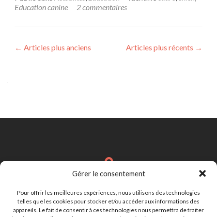
Education canine
2 commentaires
Navigation
←
Articles plus anciens
Articles plus récents
→
des
articles
Gérer le consentement
Brignais
Région Lyonnaise
Pour offrir les meilleures expériences, nous utilisons des technologies
telles que les cookies pour stocker et/ou accéder aux informations des
appareils. Le fait de consentir à ces technologies nous permettra de traiter